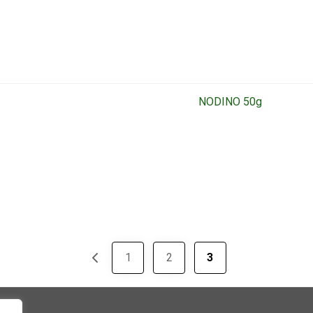
NODINO 50g
1
2
3