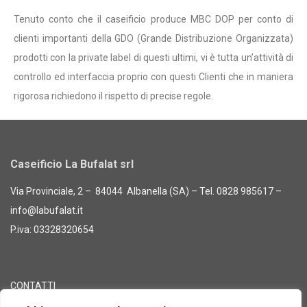
Tenuto conto che il caseificio produce MBC DOP per conto di
clienti importanti della GDO (Grande Distribuzione Organizzata)
prodotti con la private label di questi ultimi, vi è tutta un’attività di
controllo ed interfaccia proprio con questi Clienti che in maniera
rigorosa richiedono il rispetto di precise regole.
Caseificio La Bufalat srl
Via Provinciale, 2 – 84044 Albanella (SA) – Tel. 0828 985617 –
info@labufalat.it
P.iva: 03328320654
CONTATTI