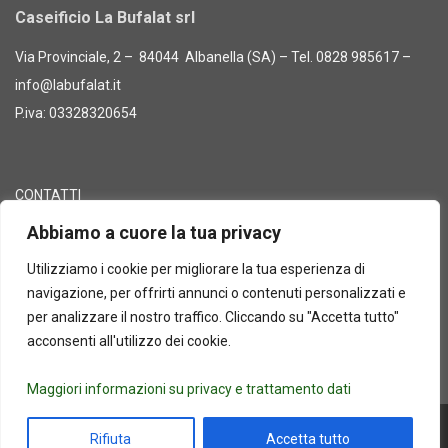
Caseificio La Bufalat srl
Via Provinciale, 2 – 84044 Albanella (SA) – Tel. 0828 985617 –
info@labufalat.it
P.iva: 03328320654
CONTATTI
Abbiamo a cuore la tua privacy
CATALOGO PRODOTTI
Utilizziamo i cookie per migliorare la tua esperienza di
L’AZIENDA
navigazione, per offrirti annunci o contenuti personalizzati e
per analizzare il nostro traffico. Cliccando su "Accetta tutto"
PRIVACY E TRATTAMENTO DATI
acconsenti all'utilizzo dei cookie.
Maggiori informazioni su privacy e trattamento dati
Rifiuta
Accetta tutto