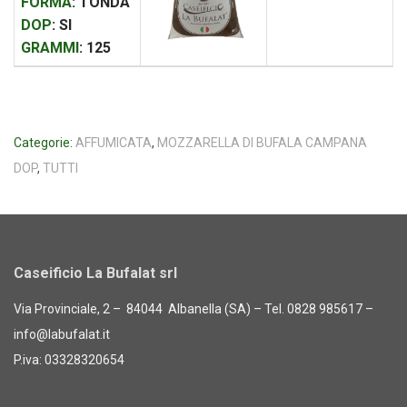
FORMA
: TONDA
DOP
: SI
GRAMMI
: 125
Categorie:
AFFUMICATA
,
MOZZARELLA DI BUFALA CAMPANA
DOP
,
TUTTI
Caseificio La Bufalat srl
Via Provinciale, 2 – 84044 Albanella (SA) – Tel. 0828 985617 –
info@labufalat.it
P.iva: 03328320654